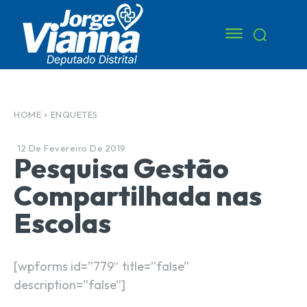
HOME
ENQUETES
12 De Fevereiro De 2019
Pesquisa Gestão
Compartilhada nas
Escolas
[wpforms id=”779″ title=”false”
description=”false”]