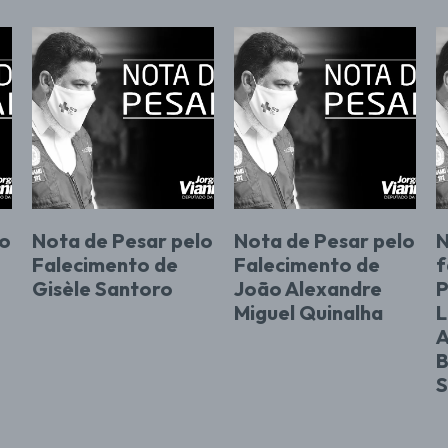
lo
Nota de Pesar pelo
Nota de Pesar pelo
N
Falecimento de
Falecimento de
f
Gisèle Santoro
João Alexandre
P
Miguel Quinalha
L
A
B
S