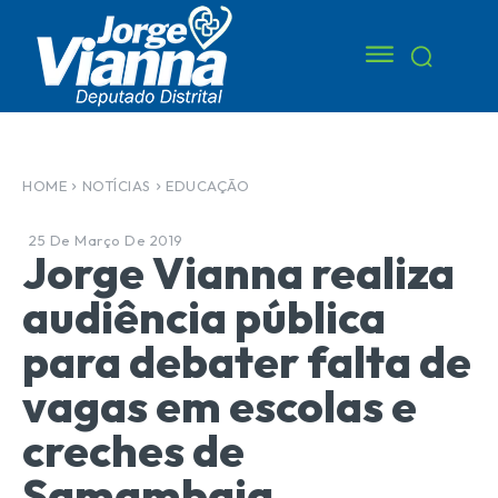
HOME
NOTÍCIAS
EDUCAÇÃO
25 De Março De 2019
Jorge Vianna realiza
audiência pública
para debater falta de
vagas em escolas e
creches de
Samambaia