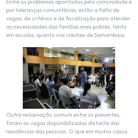
Entre os problemas apontados pela comunidade e
por lideranças comunitárias, estão a falta de
vagas, de critérios e de fiscalização para atender
as necessidades das famílias mais pobres, tanto
em escolas, quanto nas creches de Samambaia.
Outra reclamação comum entre os presentes,
foram as vagas disponibilizadas distante das
residências das pessoas. O que em muitos casos,