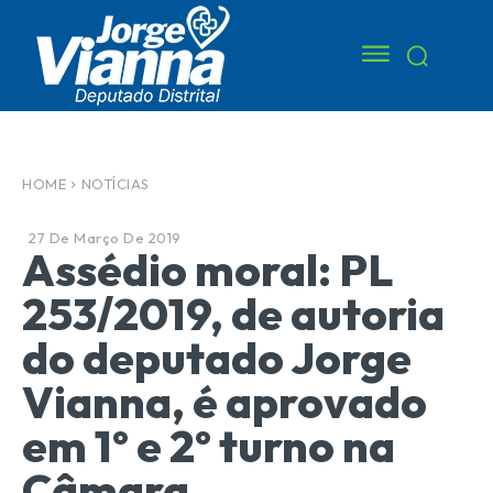
HOME
NOTÍCIAS
27 De Março De 2019
Assédio moral: PL
253/2019, de autoria
do deputado Jorge
Vianna, é aprovado
em 1º e 2º turno na
Câmara