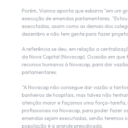
Porém, Vianna aponta que esbarra “em um gra
execução de emendas parlamentares. “Esto
executadas, assim como as demais dos coleg
dezembro e não tem gente para fazer projetos
A referência se deu, em relação a centraliz
da Nova Capital (Novacap). Ocasião em que fe
recursos humanos à Novacap, para dar vazão
parlamentares.
“A Novacap não consegue dar vazão a tantos
banheiros de hospitais, mas talvez não tenh
atenção maior e façamos uma força-tarefa, n
profissionais na Novacap, para poder fazer o
emendas sejam executadas, senão teremos o d
população é a grande prejudicada.