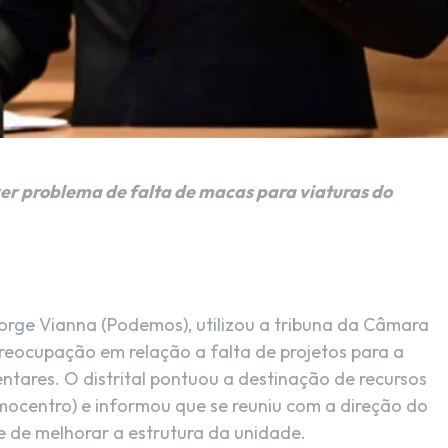
ver problema de falta de macas para viaturas do
 Jorge Vianna (Podemos), utilizou a tribuna da Câmara
reocupação em relação a falta de projetos para a
ares. O distrital pontuou a destinação de recursos
ocentro) e informou que se reuniu com a direção do
 de melhorar a estrutura da unidade.