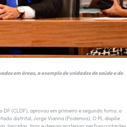
quados em áreas, a exemplo de unidades de saúde e de
 do DF (CLDF), aprovou em primeiro e segundo turno, o
tado distrital, Jorge Vianna (Podemos). O PL dispõe
has, lancetas, tiras e demais materiais perfurocortantes