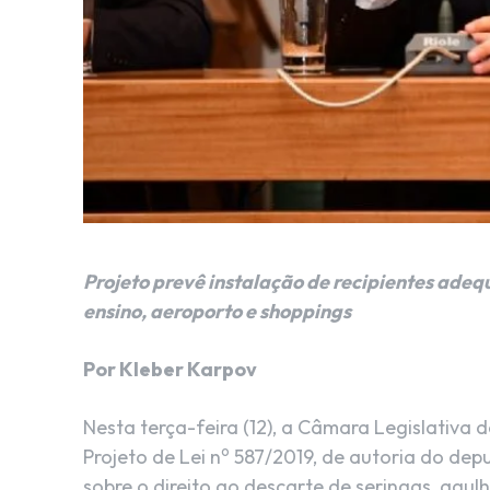
Projeto prevê instalação de recipientes ade
ensino, aeroporto e shoppings
Por Kleber Karpov
Nesta terça-feira (12), a Câmara Legislativa
o
Projeto de Lei n
587/2019, de autoria do depu
sobre o direito ao descarte de seringas, agul