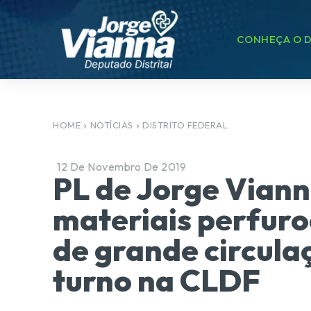
CONHEÇA O D
HOME
NOTÍCIAS
DISTRITO FEDERAL
12 De Novembro De 2019
PL de Jorge Viann
materiais perfuro
de grande circula
turno na CLDF