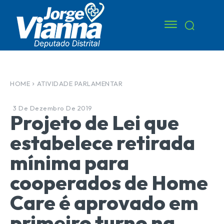
HOME
ATIVIDADE PARLAMENTAR
3 De Dezembro De 2019
Projeto de Lei que
estabelece retirada
mínima para
cooperados de Home
Care é aprovado em
primeiro turno na