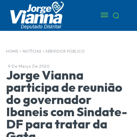
HOME
NOTÍCIAS
SERVIDOR PÚBLICO
9 De Março De 2020
Jorge Vianna
participa de reunião
do governador
Ibaneis com Sindate-
DF para tratar da
Gata