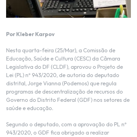
Por Kleber Karpov
Nesta quarta-feira (25/Mar), a Comissão de
Educação, Saúde e Cultura (CESC) da Câmara
Legislativa do DF (CLDF), aprovou o Projeto de
Lei (PL) nº 943/2020, de autoria do deputado
distrital, Jorge Vianna (Podemos) que regula
programas de descentralização de recursos do
Governo do Distrito Federal (GDF) nos setores de
saúde e educação.
Segundo o deputado, com a aprovação do PL nº
943/2020, o GDF fica obrigado a realizar