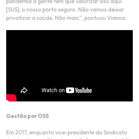
pandemia a gente tem que valorizar isso aqui
[SUS], o nosso porto seguro. Não vamos deixar
privatizar a saúde. Não mais.”, pontuou Vianna.
Gestão por OSS
Em 2017, enquanto vice-presidente do Sindicato