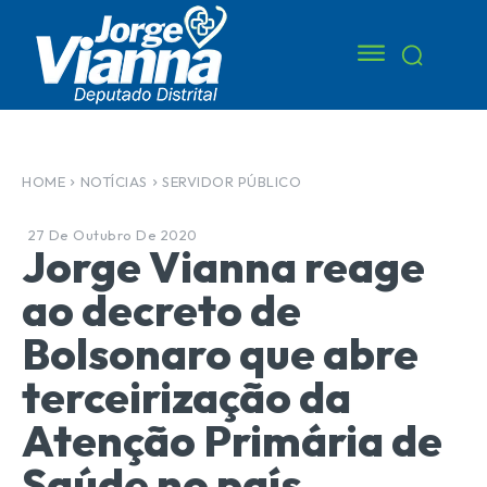
HOME
NOTÍCIAS
SERVIDOR PÚBLICO
27 De Outubro De 2020
Jorge Vianna reage
ao decreto de
Bolsonaro que abre
terceirização da
Atenção Primária de
Saúde no país