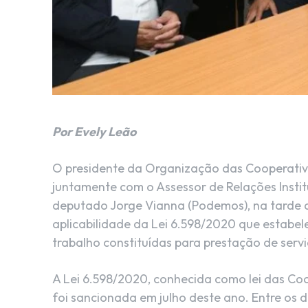
Por Evely Leão
O presidente da Organização das Cooperativa
juntamente com o Assessor de Relações Instit
deputado Jorge Vianna (Podemos), na tarde des
aplicabilidade da Lei 6.598/2020 que estabel
trabalho constituídas para prestação de serv
A Lei 6.598/2020, conhecida como lei das Co
foi sancionada em julho deste ano. Entre os dir