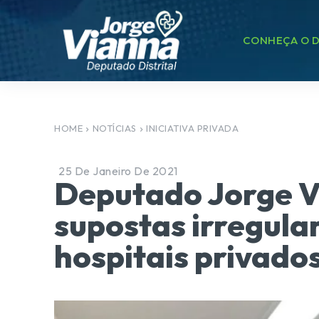
CONHEÇA O D
HOME
NOTÍCIAS
INICIATIVA PRIVADA
25 De Janeiro De 2021
Deputado Jorge V
supostas irregula
hospitais privado