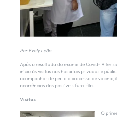
Por Evely Leão
Após o resultado do exame de Covid-19 ter si
início às visitas nos hospitais privados e púb
acompanhar de perto o processo de vacinação 
ocorrências dos possíveis fura-fila.
Visitas
O prime