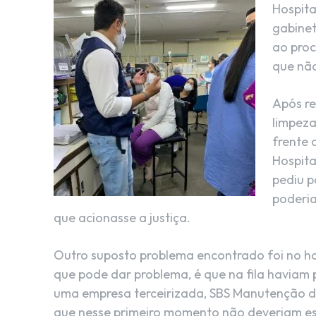
Hospita
gabinet
ao proc
que nã
Após re
limpeza
frente 
Hospita
pediu p
poderia
que acionasse a justiça.
Outro suposto problema encontrado foi no h
que pode dar problema, é que na fila haviam
uma empresa terceirizada, SBS Manutenção d
que nesse primeiro momento não deveriam est