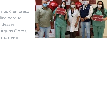
ntos à empresa
blico porque
m desses
l Águas Claras,
o, mas sem