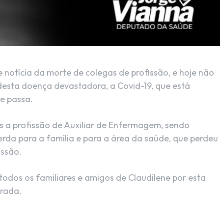
 notícia da morte de colegas de profissão, e hoje não
 desta doença devastadora, a Covid-19, que está
e passa.
s a profissão de Auxiliar de Enfermagem, sendo
rda para a família e para a área da saúde, que perdeu
issão.
todos os familiares e amigos de Claudilene por esta
orada.