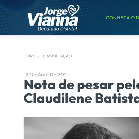
CONHEÇA O D
HOME
COMUNICAÇÃO
2 De Abril De 2021
Nota de pesar pel
Claudilene Batist