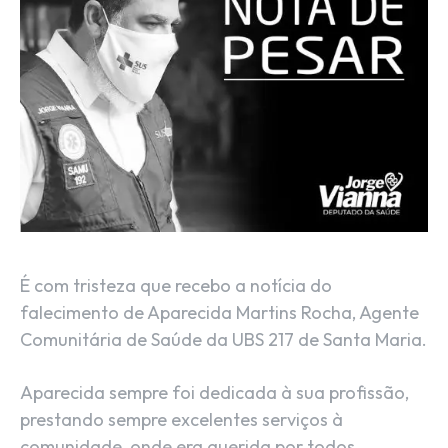
É com tristeza que recebo a notícia do
falecimento de Aparecida Martins Rocha, Agente
Comunitária de Saúde da UBS 217 de Santa Maria.
Aparecida sempre foi dedicada à sua profissão,
prestando sempre excelentes serviços à
comunidade, onde era querida por todos.