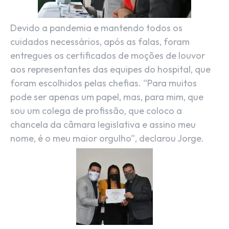
Devido a pandemia e mantendo todos os
cuidados necessários, após as falas, foram
entregues os
certificados
de moções de louvor
aos representantes das equipes do hospital, que
foram escolhidos pelas chefias. “Para muitos
pode ser apenas um papel, mas, para mim, que
sou um colega de profissão, que coloco a
chancela da câmara legislativa e assino meu
nome, é o meu maior orgulho”, declarou Jorge.