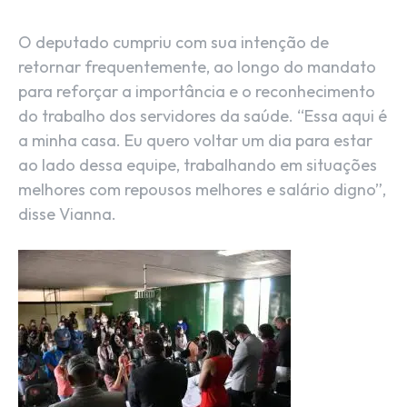
O deputado cumpriu com sua intenção de
retornar frequentemente, ao longo do mandato
para reforçar a importância e o reconhecimento
do trabalho dos servidores da saúde. “Essa aqui é
a minha casa. Eu quero voltar um dia para estar
ao lado dessa equipe, trabalhando em situações
melhores com repousos melhores e salário digno”,
disse Vianna.