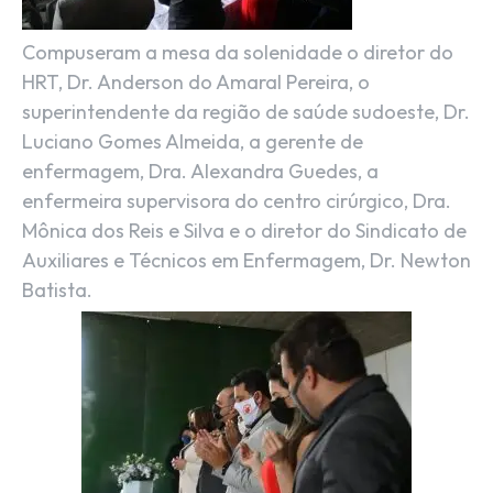
Compuseram a mesa da solenidade o
diretor do
HRT, Dr. Anderson do Amaral Pereira, o
superintendente da região de saúde sudoeste, Dr.
Luciano Gomes Almeida, a gerente de
enfermagem, Dra. Alexandra Guedes, a
enfermeira supervisora do centro cirúrgico, Dra.
Mônica dos Reis e Silva e o diretor do Sindicato de
Auxiliares e Técnicos em Enfermagem, Dr. Newton
Batista.