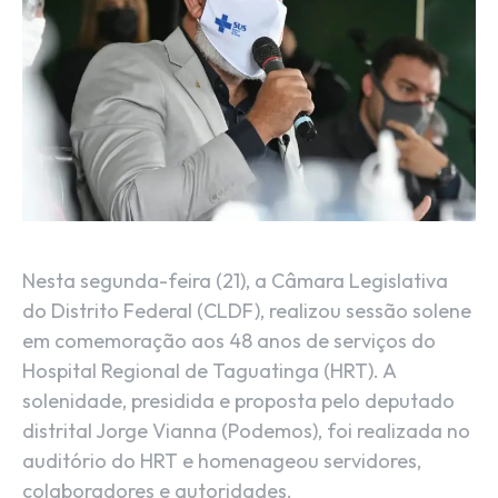
Nesta segunda-feira (21), a Câmara Legislativa
do Distrito Federal (CLDF), realizou sessão solene
em comemoração aos 48 anos de serviços do
Hospital Regional de Taguatinga (HRT).
A
solenidade, presidida e proposta pelo deputado
distrital Jorge Vianna (Podemos), foi realizada no
auditório do HRT e homenageou servidores,
colaboradores e autoridades.