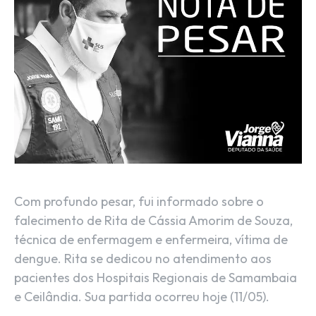
Com profundo pesar, fui informado sobre o
falecimento de Rita de Cássia Amorim de Souza,
técnica de enfermagem e enfermeira, vítima de
dengue. Rita se dedicou no atendimento aos
pacientes dos Hospitais Regionais de Samambaia
e Ceilândia. Sua partida ocorreu hoje (11/05).