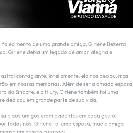
do falecimento de uma grande amiga, Girlene Bezerra
so, Girlene deixa um legado de amor, alegria e
 astral contagiante. Infelizmente, ela nos deixou, mas
cerão em nossas memórias. Além de ser a amada esposa
ora do Sindate, e a Hiury, Girlene também foi uma
se dedicou em grande parte de sua vida.
ília e aos amigos eram evidentes em cada gesto,
or todos nós. Girlene foi uma esposa, mãe e amiga
 imenso em nossos corações.