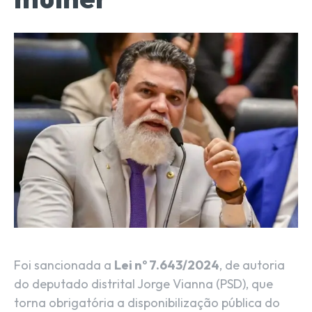
Foi sancionada a
Lei nº 7.643/2024
, de autoria
do deputado distrital Jorge Vianna (PSD), que
torna obrigatória a disponibilização pública do