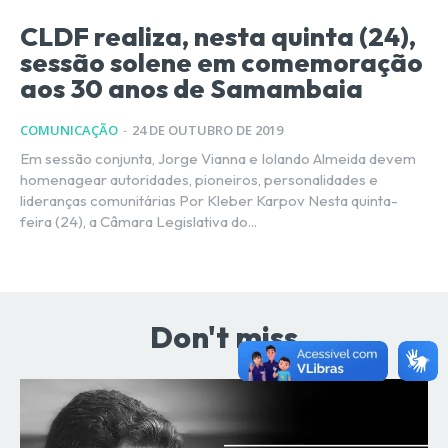
CLDF realiza, nesta quinta (24),
sessão solene em comemoração
aos 30 anos de Samambaia
COMUNICAÇÃO
-
24 DE OUTUBRO DE 2019
Em sessão conjunta, Jorge Vianna e Iolando Almeida devem
homenagear autoridades, pioneiros, personalidades e
lideranças comunitárias Por Kleber Karpov Nesta quinta-
feira (24), a Câmara Legislativa do...
Don't miss