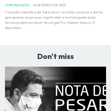
COMUNICAÇÃO
-
24 DE MARÇO DE 2020
Conselho classifica de ‘fake news’ receitas caseiras e alerta
que apenas empresas registradas e homologadas pela
Anvisa podem produzir álcool gel Por Kleber Karpov O
deputado...
Don't miss