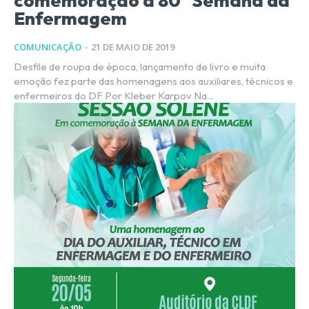
comemoração a 80ª Semana da
Enfermagem
COMUNICAÇÃO
-
21 DE MAIO DE 2019
Desfile de roupa de época, lançamento de livro e muita
emoção fez parte das homenagens aos auxiliares, técnicos e
enfermeiros do DF Por Kleber Karpov Na...