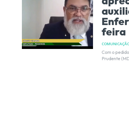
aprec
auxil
Enfe
feira
COMUNICAÇÃ
Com o pedido
Prudente (MDB