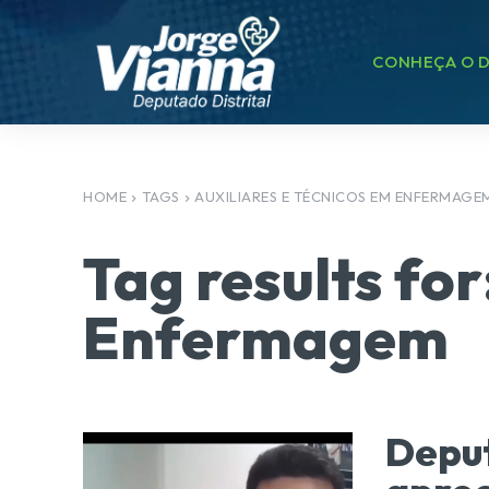
CONHEÇA O D
HOME
TAGS
AUXILIARES E TÉCNICOS EM ENFERMAGE
Tag results for
Enfermagem
Depu