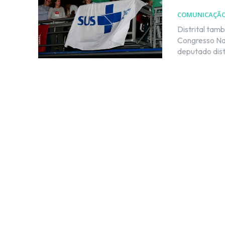
COMUNICAÇÃ
Distrital tam
Congresso Nacional Por Kleber Karpov Na noite 
deputado dist