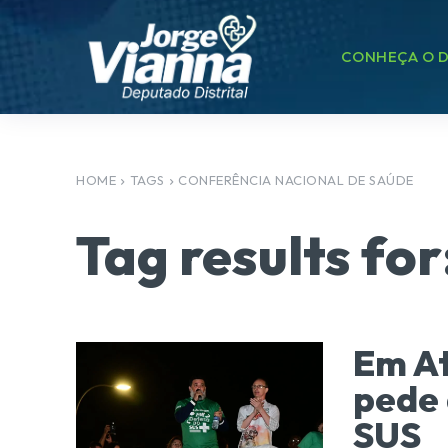
CONHEÇA O D
HOME
TAGS
CONFERÊNCIA NACIONAL DE SAÚDE
Tag results for
Em At
pede 
SUS