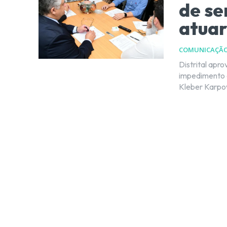
de se
atuar
COMUNICAÇÃ
Distrital apr
impedimento d