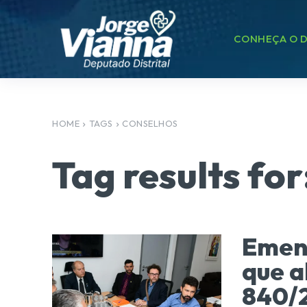
CONHEÇA O D
HOME
TAGS
CONSELHOS
Tag results for
Emend
que a
840/2