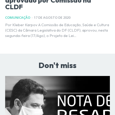
aprovado por Comissão na
CLDF
COMUNICAÇÃO
-
17 DE AGOSTO DE 2020
Por Kleber Karpov A Comissão de Educação, Saúde e Cultura
(CESC) da Câmara Legislativa do DF (CLDF), aprovou, nesta
segunda-feira (17/Ago), o Projeto de Lei...
Don't miss