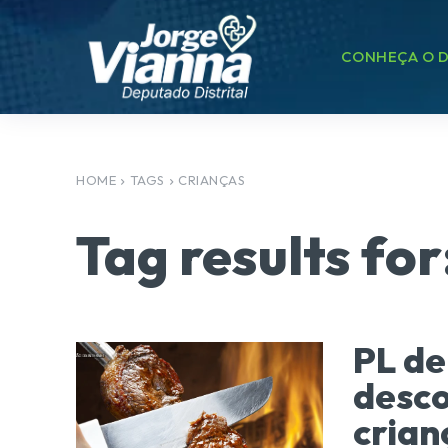
CONHEÇA O D
HOME
TAGS
CRIANÇAS
Tag results for
PL de
desco
crian