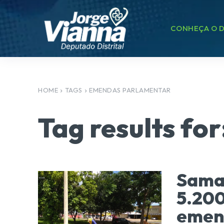
CONHEÇA O D
HOME
TAGS
EMENDAS PARLAMENTAR
Tag results for
Sama
5.200
emend