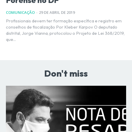
Forense no DF
COMUNICAÇÃO
-
29 DE ABRIL DE 2019
Profissionais devem ter formação específica e registro em
conselhos de fiscalização Por Kleber Karpov O deputado
distrital, Jorge Vianna, protocolou o Projeto de Lei 368/2019,
que...
Don't miss