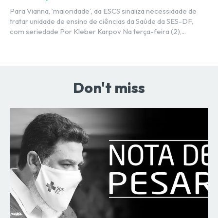
Para Vianna, ‘maioridade’, da ESCS sinaliza necessidade de
tratar unidade de ensino de ciências da Saúde da SES-DF,
com seriedade Por Kleber Karpov Na terça-feira (2),...
Don't miss