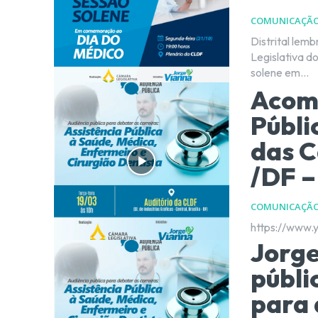
COMUNICAÇÃ
Distrital lembra pers
Legislativa do
solene em...
Acomp
Públi
das C
/DF –
COMUNICAÇÃ
https://www
Jorge
públi
para 