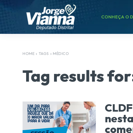
CONHEÇA O D
HOME
TAGS
MÉDICO
Tag results for
CLDF 
nesta
come