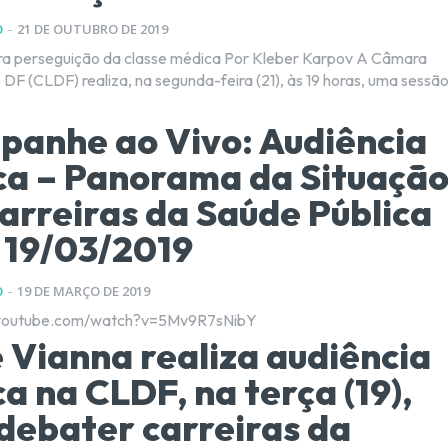
O
-
21 DE OUTUBRO DE 2019
eguição da classe médica Por Kleber Karpov A Câmara
 DF (CLDF) realiza, na segunda-feira (21), às 19 horas, uma sessã
anhe ao Vivo: Audiência
ca – Panorama da Situaçã
arreiras da Saúde Pública
 19/03/2019
O
-
19 DE MARÇO DE 2019
.youtube.com/watch?v=5Mv9R7sNibY
 Vianna realiza audiência
ca na CLDF, na terça (19),
debater carreiras da