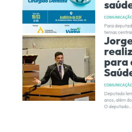
saúd
COMUNICAÇÃ
Para deputado
temas centrai
Jorge
reali
para 
Saúd
COMUNICAÇÃ
Deputado lemb
anos, além dos pr
O deputado..