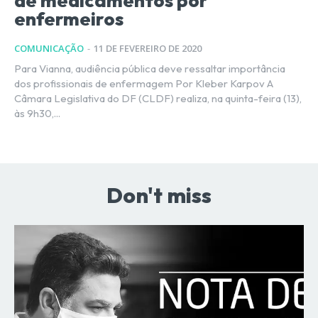
de medicamentos por
enfermeiros
COMUNICAÇÃO
-
11 DE FEVEREIRO DE 2020
Para Vianna, audiência pública deve ressaltar importância
dos profissionais de enfermagem Por Kleber Karpov A
Câmara Legislativa do DF (CLDF) realiza, na quinta-feira (13),
às 9h30,...
Don't miss