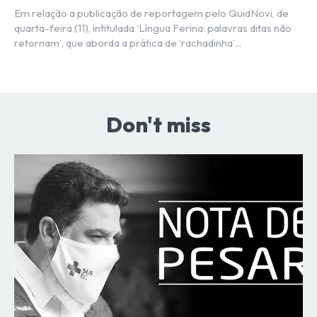
Em relação a publicação de reportagem pelo QuidNovi, de
quarta-feira (11), intitulada ‘Língua Ferina: palavras ditas não
retornam’, que aborda a prática de ‘rachadinha’...
Don't miss