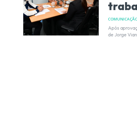
trab
COMUNICAÇÃ
Após aprovaçã
de Jorge Viann