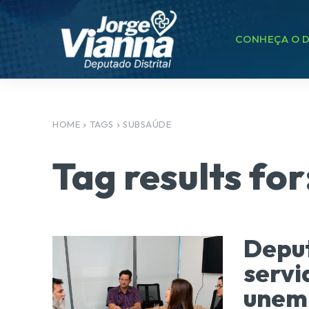
CONHEÇA O D
HOME
TAGS
SUBSAÚDE
Tag results for
Deput
servi
unem 