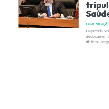
tripu
Saúd
COMUNICAÇÃ
Deputado ress
deslocamentos de urgên
distrital, Jor