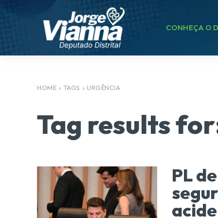
CONHEÇA O D
HOME
TAGS
URGÊNCIA
Tag results for
PL de
segur
acide