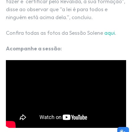
fazer é certificar pelo Revalida, a sua formação”,
disse ao observar que “a lei é para todos e
ninguém está acima dela.”, concluiu.
Confira todas as fotos da Sessão Solene
aqui
.
Acompanhe a sessão: