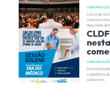
COMUNICAÇÃ
Cerca de 400
Vianna à classe médica Por Kleber Karpo
deputado distr
CLDF 
nesta
come
COMUNICAÇÃ
Distrital lembra pers
Legislativa do
solene em...