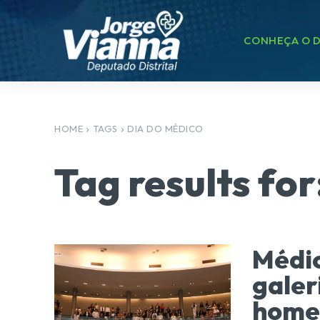
CONHEÇA O D
HOME
TAGS
DIA DO MÉDICO
Tag results for
Médic
galer
home