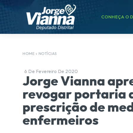
CONHEÇA O D
HOME
NOTÍCIAS
6 De Fevereiro De 2020
Jorge Vianna apr
revogar portaria
prescrição de me
enfermeiros