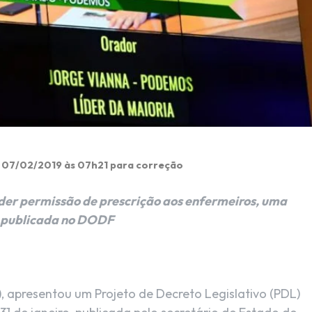
m 07/02/2019 às 07h21 para correção
der permissão de prescrição aos enfermeiros, uma
a publicada no DODF
, apresentou um Projeto de Decreto Legislativo (PDL)