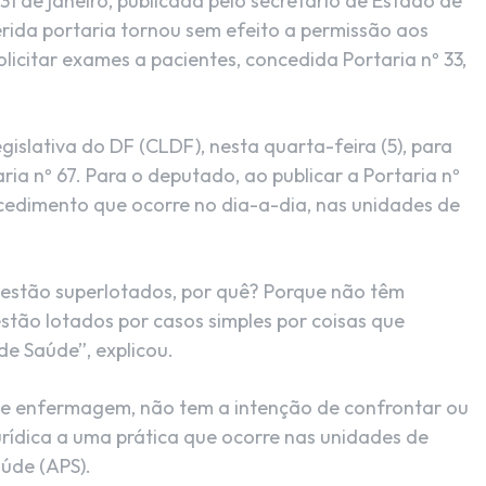
31 de janeiro, publicada pelo secretário de Estado de
rida portaria tornou sem efeito a permissão aos
licitar exames a pacientes, concedida Portaria nº 33,
gislativa do DF (CLDF), nesta quarta-feira (5), para
ia nº 67. Para o deputado, ao publicar a Portaria nº
cedimento que ocorre no dia-a-dia, nas unidades de
 estão superlotados, por quê? Porque não têm
stão lotados por casos simples por coisas que
de Saúde”, explicou.
de enfermagem, não tem a intenção de confrontar ou
rídica a uma prática que ocorre nas unidades de
úde (APS).