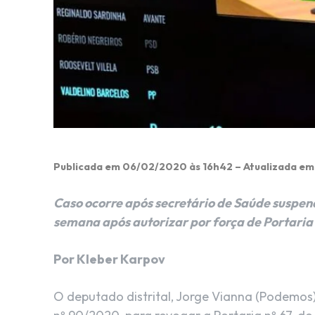
Publicada em 06/02/2020 às 16h42 – Atualizada e
Caso ocorre após secretário de Saúde suspen
semana após autorizar por força de Portari
Por Kleber Karpov
O deputado distrital, Jorge Vianna (Podemos)