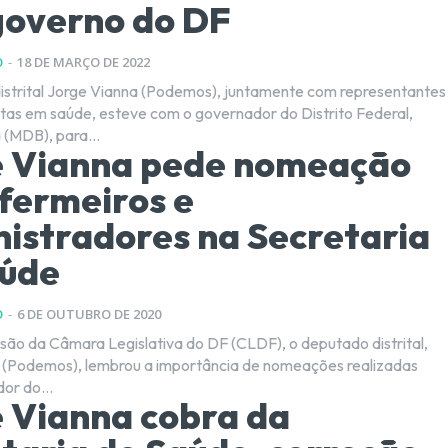
governo do DF
O
-
18 DE MARÇO DE 2022
strital Jorge Vianna (Podemos), juntamente com representantes
stas em saúde, esteve com o governador do Distrito Federal,
 (MDB), para...
e Vianna pede nomeação
fermeiros e
istradores na Secretaria
aúde
O
-
6 DE OUTUBRO DE 2020
são da Câmara Legislativa do DF (CLDF), o deputado distrital,
 (Podemos), lembrou a importância de nomeações realizadas
or do...
 Vianna cobra da