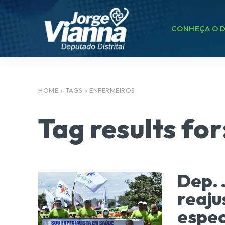
CONHEÇA O D
HOME
TAGS
ENFERMEIROS
Tag results for
Dep. 
reaju
espec