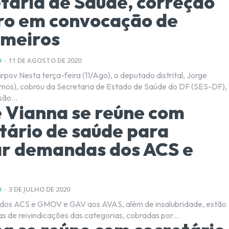
taria de Saúde, correção
ro em convocação de
rmeiros
O
-
11 DE AGOSTO DE 2020
tado distrital, Jorge
mos), cobrou da Secretaria de Estado de Saúde do DF (SES-DF),
ão...
 Vianna se reúne com
tário de saúde para
r demandas dos ACS e
O
-
3 DE JULHO DE 2020
os ACS e GMOV e GAV aos AVAS, além de insalubridade, estão
as de reivindicações das categorias, cobradas por...