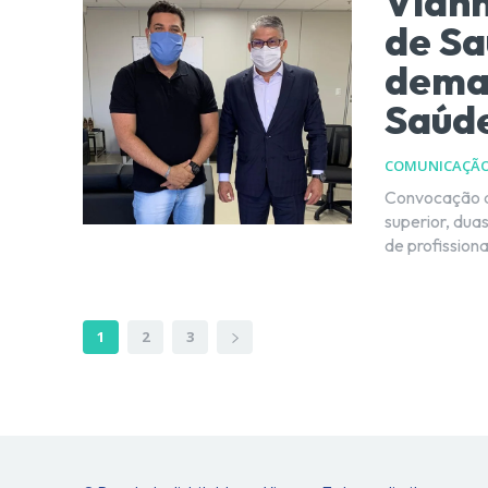
Viann
de Sa
deman
Saúd
COMUNICAÇÃ
Convocação de
superior, dua
de profissiona
1
2
3