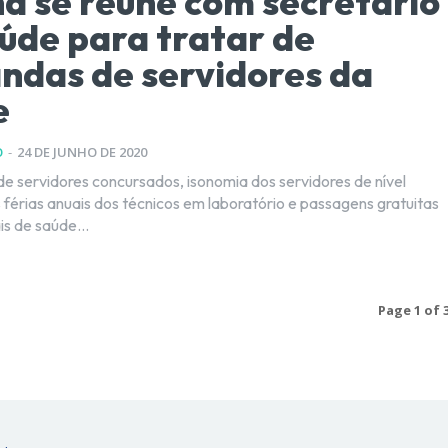
a se reúne com secretário
úde para tratar de
das de servidores da
e
O
-
24 DE JUNHO DE 2020
 servidores concursados, isonomia dos servidores de nível
s férias anuais dos técnicos em laboratório e passagens gratuitas
is de saúde...
Page 1 of 