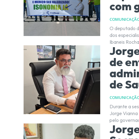
com 
COMUNICAÇÃ
O deputado di
dos especiali
Ibaneis Rocha
Jorg
de en
admin
de S
COMUNICAÇÃ
Durante a ses
Jorge Vianna
pelo governad
Jorge