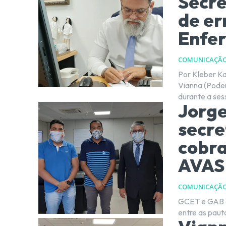
Secre
de er
Enfe
COMUNICAÇÃ
Por Kleber Karpov Nesta terça-feira (11/Ago), o depu
Vianna (Pode
durante a sess
Jorge
secre
cobra
AVAS
COMUNICAÇÃ
GCET e GAB d
entre as paut