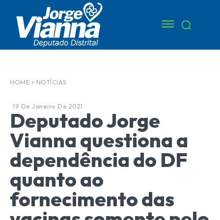
HOME
NOTÍCIAS
19 De Janeiro De 2021
Deputado Jorge
Vianna questiona a
dependência do DF
quanto ao
fornecimento das
vacinas somente pelo