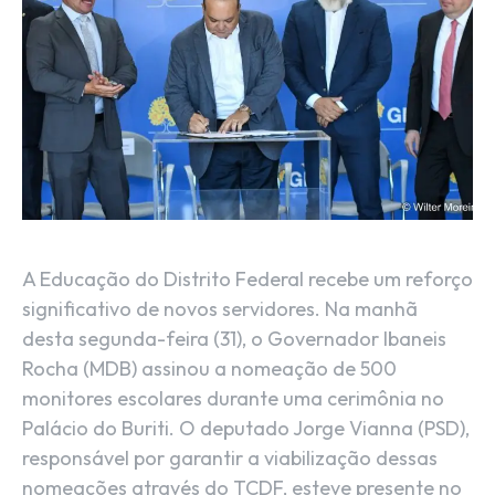
A Educação do Distrito Federal recebe um reforço
significativo de novos servidores. Na manhã
desta segunda-feira (31), o Governador Ibaneis
Rocha (MDB) assinou a nomeação de 500
monitores escolares durante uma cerimônia no
Palácio do Buriti. O deputado Jorge Vianna (PSD),
responsável por garantir a viabilização dessas
nomeações através do TCDF, esteve presente no