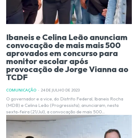
Ibaneis e Celina Leão anunciam
convocação de mais mais 500
aprovados em concurso para
monitor escolar após
provocação de Jorge Vianna ao
TCDF
COMUNICAÇÃO
-
24 DE JULHO DE 2023
O governador e a vice, do Distrito Federal, Ibaneis Rocha
(MDB) e Celina Leão (Progressista), anunciaram, nesta
sexta-feira (21/Jul), a convocação de mais 500...