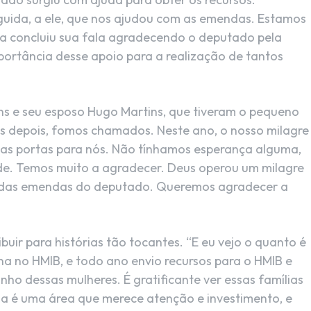
uida, a ele, que nos ajudou com as emendas. Estamos
Ela concluiu sua fala agradecendo o deputado pela
ortância desse apoio para a realização de tantos
tins e seu esposo Hugo Martins, que tiveram o pequeno
nos depois, fomos chamados. Neste ano, o nosso milagre
u as portas para nós. Não tínhamos esperança alguma,
de. Temos muito a agradecer. Deus operou um milagre
 e das emendas do deputado. Queremos agradecer a
buir para histórias tão tocantes. “E eu vejo o quanto é
a no HMIB, e todo ano envio recursos para o HMIB e
ho dessas mulheres. É gratificante ver essas famílias
da é uma área que merece atenção e investimento, e