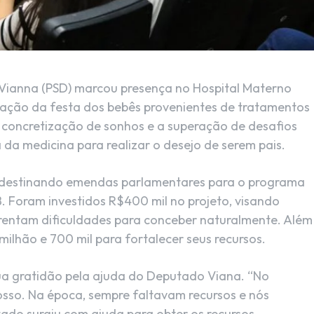
 Vianna (PSD) marcou presença no Hospital Materno
oração da festa dos bebês provenientes de tratamentos
a concretização de sonhos e a superação de desafios
da medicina para realizar o desejo de serem pais.
o, destinando emendas parlamentares para o programa
B. Foram investidos R$400 mil no projeto, visando
rentam dificuldades para conceber naturalmente. Além
milhão e 700 mil para fortalecer seus recursos.
sua gratidão pela ajuda do Deputado Viana. “No
nosso. Na época, sempre faltavam recursos e nós
ado surgiu com ajuda para obter os recursos.