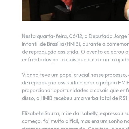
Nesta quarta-feira, 06/12, o Deputado Jorge
Infantil de Brasília (HMIB), durante a comem
de reprodução assistida. O evento celebrou 
enfrentados por casais que buscaram a ajuda 
Vianna teve um papel crucial nesse process
de reprodução assistida e para o próprio HMI
proporcionar oportunidades a casais que enf
disso, o HMIB recebeu uma verba total de R$1 
Elizabete Souza, mãe da Isabelly, expressou 
começo, foi muito difícil, mas era um sonho 
ficamos apenas esperando. Com isso, o deput