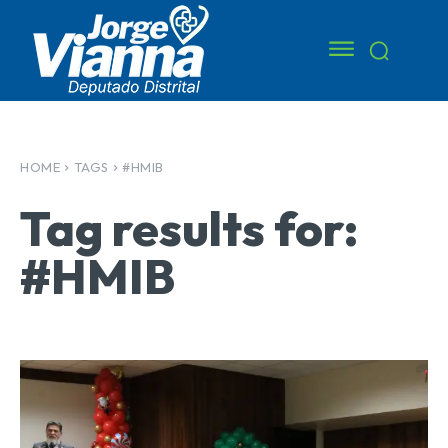
HOME
TAGS
#HMIB
Tag results for:
#HMIB