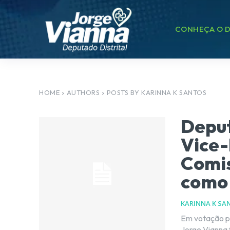
CONHEÇA O D
HOME
AUTHORS
POSTS BY KARINNA K SANTOS
Deput
Vice-
Comis
como
KARINNA K SA
Em votação p
Jorge Vianna 