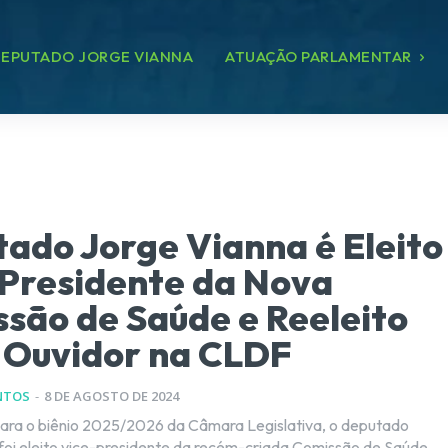
EPUTADO JORGE VIANNA
ATUAÇÃO PARLAMENTAR
ado Jorge Vianna é Eleito
Presidente da Nova
são de Saúde e Reeleito
 Ouvidor na CLDF
NTOS
-
8 DE AGOSTO DE 2024
ara o biênio 2025/2026 da Câmara Legislativa, o deputado
foi eleito vice-presidente da recém-criada Comissão de Saúde