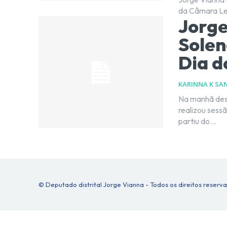
da Câmara Leg
Jorge
Sole
Dia d
KARINNA K SA
Na manhã dest
realizou sess
partiu do...
© Deputado distrital Jorge Vianna - Todos os direitos reserv