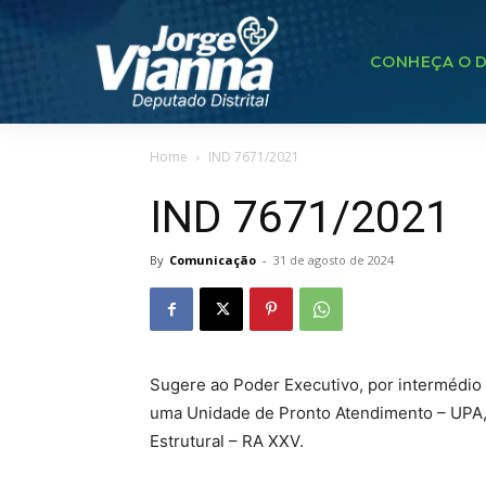
CONHEÇA O D
Home
IND 7671/2021
IND 7671/2021
By
Comunicação
-
31 de agosto de 2024
Sugere ao Poder Executivo, por intermédio 
uma Unidade de Pronto Atendimento – UPA,
Estrutural – RA XXV.