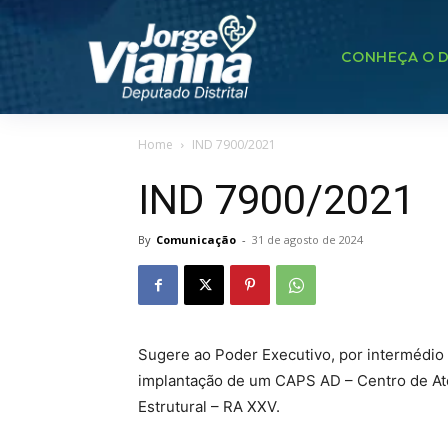
CONHEÇA O D
Home
IND 7900/2021
IND 7900/2021
By
Comunicação
-
31 de agosto de 2024
Sugere ao Poder Executivo, por intermédio 
implantação de um CAPS AD – Centro de Ate
Estrutural – RA XXV.