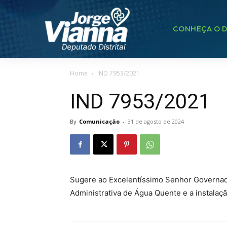
CONHEÇA O D
Home
IND 7953/2021
IND 7953/2021
By
Comunicação
-
31 de agosto de 2024
Sugere ao Excelentíssimo Senhor Governador
Administrativa de Água Quente e a instalaç