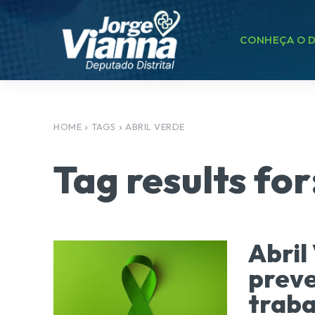
CONHEÇA O D
HOME
TAGS
ABRIL VERDE
Tag results for
Abril
preve
traba