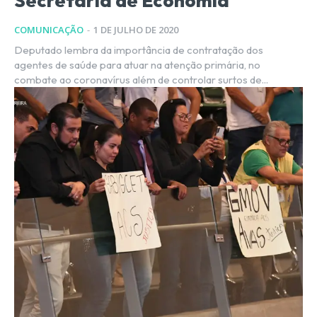
Secretaria de Economia
COMUNICAÇÃO
-
1 DE JULHO DE 2020
Deputado lembra da importância de contratação dos
agentes de saúde para atuar na atenção primária, no
combate ao coronavírus além de controlar surtos de...