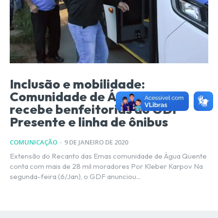
Inclusão e mobilidade:
Comunidade de Água Quente
recebe benfeitorias do GDF
Presente e linha de ônibus
COMUNICAÇÃO
-
9 DE JANEIRO DE 2020
Extensão do Recanto das Emas comunidade de Água Quente
conta com mais de 28 mil moradores Por Kleber Karpov Na
segunda-feira (6/Jan), o GDF anunciou...