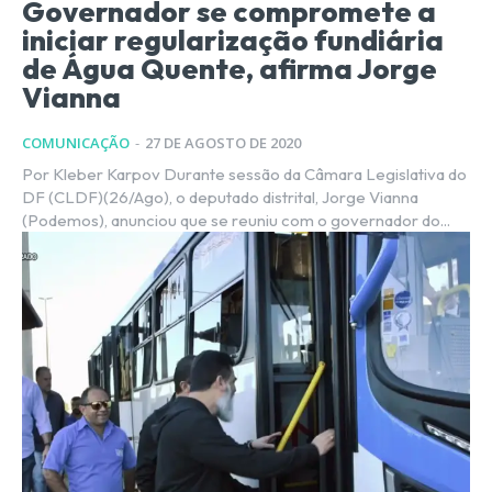
Governador se compromete a
iniciar regularização fundiária
de Água Quente, afirma Jorge
Vianna
COMUNICAÇÃO
-
27 DE AGOSTO DE 2020
Por Kleber Karpov Durante sessão da Câmara Legislativa do
DF (CLDF)(26/Ago), o deputado distrital, Jorge Vianna
(Podemos), anunciou que se reuniu com o governador do...